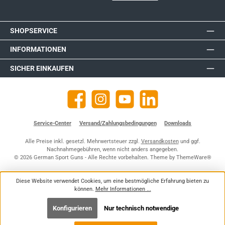
SHOPSERVICE
INFORMATIONEN
SICHER EINKAUFEN
Facebook
Instagram
YouTube
https://de.linkedin.com/company
Service-Center
Versand/Zahlungsbedingungen
Downloads
Alle Preise inkl. gesetzl. Mehrwertsteuer zzgl.
Versandkosten
und ggf.
Nachnahmegebühren, wenn nicht anders angegeben.
© 2026 German Sport Guns - Alle Rechte vorbehalten. Theme by
ThemeWare®
Diese Website verwendet Cookies, um eine bestmögliche Erfahrung bieten zu
können.
Mehr Informationen ...
Konfigurieren
Nur technisch notwendige