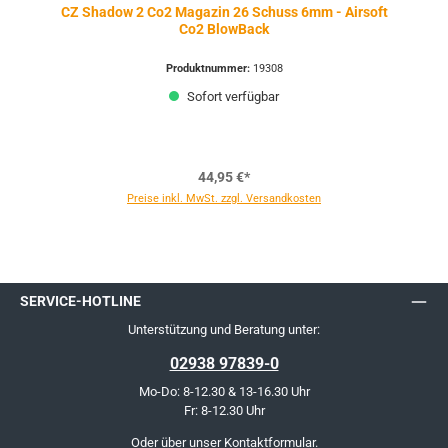
CZ Shadow 2 Co2 Magazin 26 Schuss 6mm - Airsoft
Co2 BlowBack
Produktnummer:
19308
Sofort verfügbar
44,95 €*
Preise inkl. MwSt. zzgl. Versandkosten
SERVICE-HOTLINE
Unterstützung und Beratung unter:
02938 97839-0
Mo-Do: 8-12.30 & 13-16.30 Uhr
Fr: 8-12.30 Uhr
Oder über unser
Kontaktformular
.