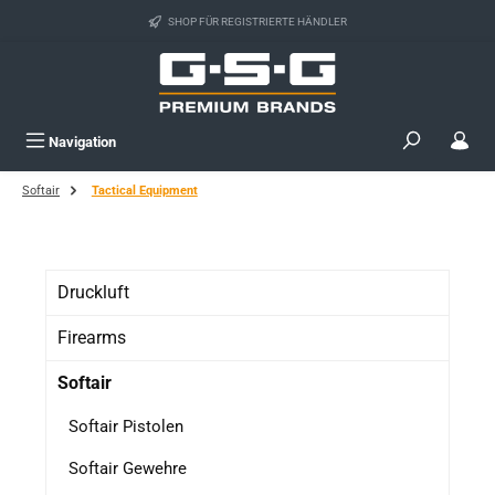
Zum Hauptinhalt springen
SHOP FÜR REGISTRIERTE HÄNDLER
Navigation
Softair
Tactical Equipment
Druckluft
Firearms
Softair
Softair Pistolen
Softair Gewehre