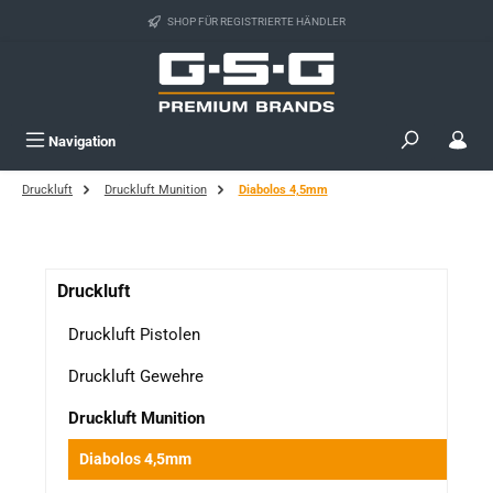
Zum Hauptinhalt springen
SHOP FÜR REGISTRIERTE HÄNDLER
Navigation
Druckluft
Druckluft Munition
Diabolos 4,5mm
Druckluft
Druckluft Pistolen
Druckluft Gewehre
Druckluft Munition
Diabolos 4,5mm