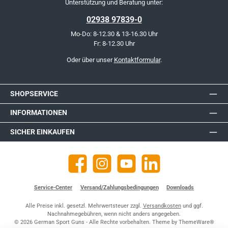
Unterstützung und Beratung unter:
02938 97839-0
Mo-Do: 8-12.30 & 13-16.30 Uhr
Fr: 8-12.30 Uhr
Oder über unser
Kontaktformular
.
SHOPSERVICE
INFORMATIONEN
SICHER EINKAUFEN
Facebook
Instagram
YouTube
https://de.linkedin.com/company
Service-Center
Versand/Zahlungsbedingungen
Downloads
Alle Preise inkl. gesetzl. Mehrwertsteuer zzgl.
Versandkosten
und ggf.
Nachnahmegebühren, wenn nicht anders angegeben.
© 2026 German Sport Guns - Alle Rechte vorbehalten. Theme by
ThemeWare®