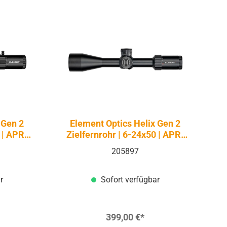
 Gen 2
Element Optics Helix Gen 2
 | APR-
Zielfernrohr | 6-24x50 | APR-
1C MOA SFP
205897
r
Sofort verfügbar
399,00 €*