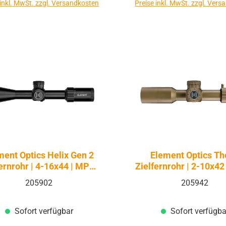
 inkl. MwSt. zzgl. Versandkosten
Preise inkl. MwSt. zzgl. Ver
ment Optics Helix Gen 2
Element Optics T
rnrohr | 4-16x44 | MPR-
Zielfernrohr | 2-10x42
1C MRAD FFP
1D MRAD FFP F
205902
205942
Sofort verfügbar
Sofort verfügba