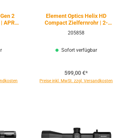
 Gen 2
Element Optics Helix HD
 | APR-
Compact Zielfernrohr | 2-
12x42 | RAPTR-1F MOA SFP
205858
r
Sofort verfügbar
599,00 €*
sandkosten
Preise inkl. MwSt. zzgl. Versandkosten