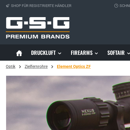
SHOP FÜR REGISTRIERTE HÄNDLER
SCHN
 Hauptinhalt springen
Zur Suche springen
Zur Hauptnavigation springen
DRUCKLUFT
FIREARMS
SOFTAIR
Optik
Zielfernrohre
Element Optics ZF