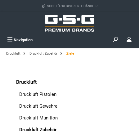
Zum Hauptinhalt springen
SHOP FÜR REGISTRIERTE HÄNDLER
Navigation
Druckluft
Druckluft Zubehör
Ziele
Druckluft
Druckluft Pistolen
Druckluft Gewehre
Druckluft Munition
Druckluft Zubehör