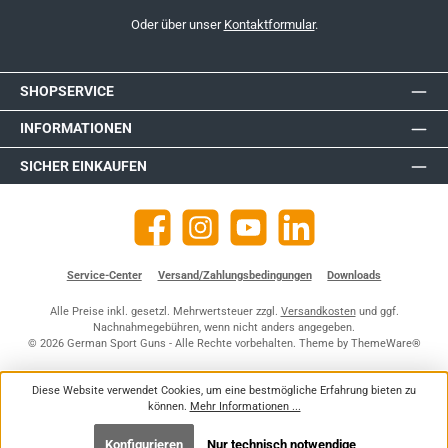
Oder über unser
Kontaktformular
.
SHOPSERVICE
INFORMATIONEN
SICHER EINKAUFEN
Facebook
Instagram
YouTube
https://de.linkedin.com/company
Service-Center
Versand/Zahlungsbedingungen
Downloads
Alle Preise inkl. gesetzl. Mehrwertsteuer zzgl.
Versandkosten
und ggf.
Nachnahmegebühren, wenn nicht anders angegeben.
© 2026 German Sport Guns - Alle Rechte vorbehalten. Theme by
ThemeWare®
Diese Website verwendet Cookies, um eine bestmögliche Erfahrung bieten zu
können.
Mehr Informationen ...
Konfigurieren
Nur technisch notwendige