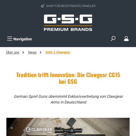
Zum Hauptinhalt springen
SHOP FÜR REGISTRIERTE HÄNDLER
Navigation
Über uns
News
GSG x Clawgear
Tradition trifft Innovation: Die Clawgear CG15
bei GSG
German Sport Guns übernimmt Exklusivvertretung von Clawgear
Arms in Deutschland