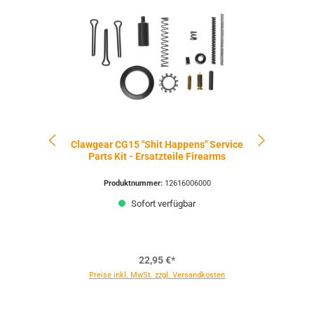
Clawgear CG15 "Shit Happens" Service
Cla
Parts Kit - Ersatzteile Firearms
Sorry
Produktnummer:
12616006000
Sofort verfügbar
Mome
22,95 €*
Preise inkl. MwSt. zzgl. Versandkosten
Pr