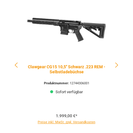
Clawgear CG15 10,5'' Schwarz .223 REM -
Cl
Selbstladebüchse
Produktnummer:
12744306001
Sofort verfügbar
1.999,00 €*
Preise inkl. MwSt. zzgl. Versandkosten