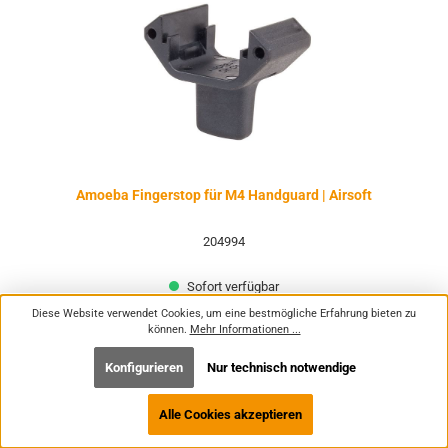
Amoeba Fingerstop für M4 Handguard | Airsoft
204994
Sofort verfügbar
Diese Website verwendet Cookies, um eine bestmögliche Erfahrung bieten zu
können.
Mehr Informationen ...
9,95 €*
Konfigurieren
Nur technisch notwendige
Preise inkl. MwSt. zzgl. Versandkosten
Alle Cookies akzeptieren