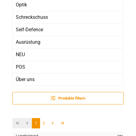
Optik
Schreckschuss
Self-Defence
Ausrüstung
NEU
POS
Über uns
Produkte filtern
Seite
Seite
1
2