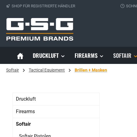
SHOP FÜR REGISTRIERTE HÄNDLER
SCHN
 Hauptinhalt springen
Zur Suche springen
Zur Hauptnavigation springen
DRUCKLUFT
FIREARMS
SOFTAIR
Softair
Tactical Equipment
Brillen + Masken
Druckluft
Firearms
Softair
Softair Pistolen